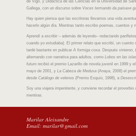
de Vigo, y Didáctica de las Ciencias en la Universidad de S
Gallega, con un discurso sobre
Voces termando da paisaxe g
Hay quien piensa que las escritoras llevamos una vida aventure
hacerlo algún día. Mientras tanto escribo poemas, cuentos y 
Aprendí a escribir – además de leyendo– redactando panfletos 
cuando yo estudiaba). El primer relato que escribí, un cuento
tardé bastante en publicar
A formiga coxa
. Después vinieron,
alternando con narrativa para adultos, como
Lobos en las isla
futuro
recibió el premio Lazarillo de novela juvenil en 1999 y e
mayo de 2001, y
La Cabeza de Medusa
(Anaya, 2008) el prem
desde
Catálogo de velenos
(Premio Esquío, 1998), a
Desescr
Soy una viajera impenitente, y conviene recordar el proverbio
mentiras.
Marilar Aleixandre
Email:
marilar@gmail.com