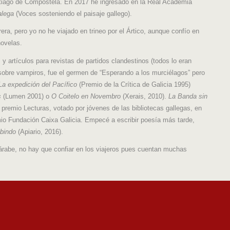
antiago de Compostela. En 2017 he ingresado en la Real Academia
alega
(Voces sosteniendo el paisaje gallego).
ra, pero yo no he viajado en trineo por el Ártico, aunque confío en
novelas.
y artículos para revistas de partidos clandestinos (todos lo eran
 sobre vampiros, fue el germen de “Esperando a los murciélagos” pero
La expedición del Pacífico
(Premio de la Crítica de Galicia 1995)
s
(Lumen 2001) o
O Coitelo en Novembro
(Xerais, 2010).
La Banda sin
l premio Lecturas, votado por jóvenes de las bibliotecas gallegas, en
io Fundación Caixa Galicia. Empecé a escribir poesía más tarde,
ibindo
(Apiario, 2016).
 árabe, no hay que confiar en los viajeros pues cuentan muchas