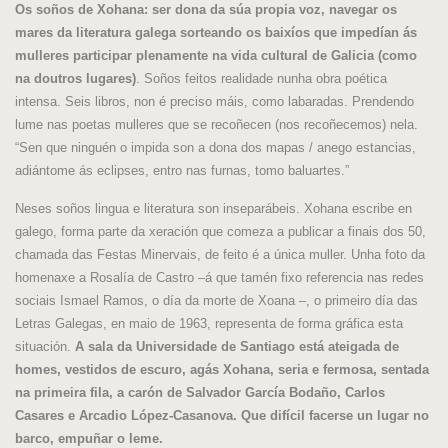
Os soños de Xohana: ser dona da súa propia voz, navegar os
mares da literatura galega sorteando os baixíos que impedían ás
mulleres participar plenamente na vida cultural de Galicia (como
na doutros lugares)
. Soños feitos realidade nunha obra poética
intensa. Seis libros, non é preciso máis, como labaradas. Prendendo
lume nas poetas mulleres que se recoñecen (nos recoñecemos) nela.
“Sen que ninguén o impida son a dona dos mapas / anego estancias,
adiántome ás eclipses, entro nas furnas, tomo baluartes.”
Neses soños lingua e literatura son inseparábeis. Xohana escribe en
galego, forma parte da xeración que comeza a publicar a finais dos 50,
chamada das Festas Minervais, de feito é a única muller. Unha foto da
homenaxe a Rosalía de Castro –á que tamén fixo referencia nas redes
sociais Ismael Ramos, o día da morte de Xoana –, o primeiro día das
Letras Galegas, en maio de 1963, representa de forma gráfica esta
situación.
A sala da Universidade de Santiago está ateigada de
homes, vestidos de escuro, agás Xohana, seria e fermosa, sentada
na primeira fila, a carón de Salvador García Bodaño, Carlos
Casares e Arcadio López-Casanova. Que difícil facerse un lugar no
barco, empuñar o leme.