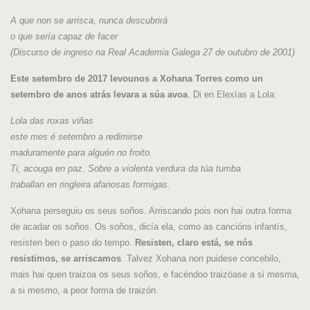
A que non se arrisca, nunca descubrirá
o que sería capaz de facer
(Discurso de ingreso na Real Academia Galega 27 de outubro de 2001)
Este setembro de 2017 levounos a Xohana Torres como un
setembro de anos atrás levara a súa avoa
. Di en Elexías a Lola:
Lola das roxas viñas
este mes é setembro a redimirse
maduramente para alguén no froito.
Ti, acouga en paz. Sobre a violenta verdura da túa tumba
traballan en ringleira afanosas formigas.
Xohana perseguiu os seus soños. Arriscando pois non hai outra forma
de acadar os soños. Os soños, dicía ela, como as cancións infantís,
resisten ben o paso do tempo.
Resisten, claro está, se nós
resistimos, se arriscamos
. Talvez Xohana non puidese concebilo,
mais hai quen traizoa os seus soños, e facéndoo traizóase a si mesma,
a si mesmo, a peor forma de traizón.