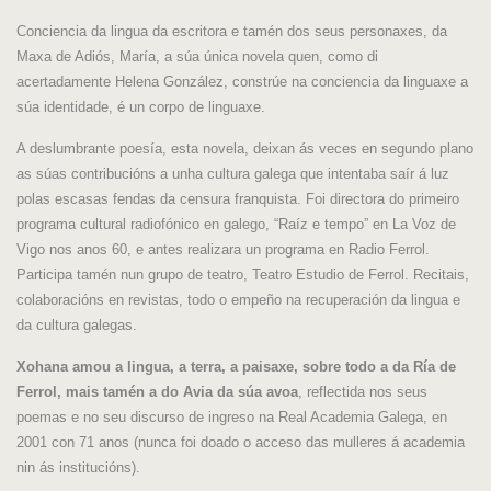
Conciencia da lingua da escritora e tamén dos seus personaxes, da
Maxa de Adiós, María, a súa única novela quen, como di
acertadamente Helena González, constrúe na conciencia da linguaxe a
súa identidade, é un corpo de linguaxe.
A deslumbrante poesía, esta novela, deixan ás veces en segundo plano
as súas contribucións a unha cultura galega que intentaba saír á luz
polas escasas fendas da censura franquista. Foi directora do primeiro
programa cultural radiofónico en galego, “Raíz e tempo” en La Voz de
Vigo nos anos 60, e antes realizara un programa en Radio Ferrol.
Participa tamén nun grupo de teatro, Teatro Estudio de Ferrol. Recitais,
colaboracións en revistas, todo o empeño na recuperación da lingua e
da cultura galegas.
Xohana amou a lingua, a terra, a paisaxe, sobre todo a da Ría de
Ferrol, mais tamén a do Avia da súa avoa
, reflectida nos seus
poemas e no seu discurso de ingreso na Real Academia Galega, en
2001 con 71 anos (nunca foi doado o acceso das mulleres á academia
nin ás institucións).